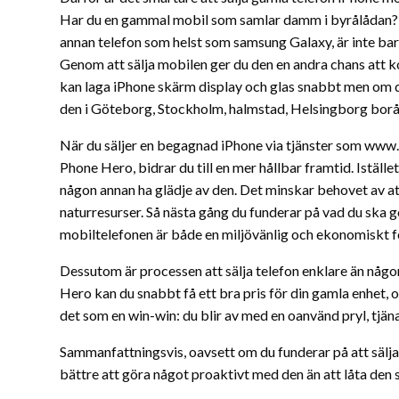
Har du en gammal mobil som samlar damm i byrålådan? Det 
annan telefon som helst som samsung Galaxy, är inte bara
Genom att sälja mobilen ger du den en andra chans att ko
kan laga iPhone skärm display och glas snabbt men om du 
den i Göteborg, Stockholm, halmstad, Helsingborg borås
När du säljer en begagnad iPhone via tjänster som ww
Phone Hero, bidrar du till en mer hållbar framtid. Iställe
någon annan ha glädje av den. Det minskar behovet av a
naturresurser. Så nästa gång du funderar på vad du ska g
mobiltelefonen är både en miljövänlig och ekonomiskt f
Dessutom är processen att sälja telefon enklare än någ
Hero kan du snabbt få ett bra pris för din gamla enhet,
det som en win-win: du blir av med en oanvänd pryl, tjänar
Sammanfattningsvis, oavsett om du funderar på att sälja 
bättre att göra något proaktivt med den än att låta de