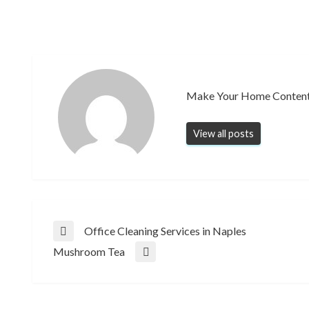
Make Your Home Conten
View all posts
Post
Office Cleaning Services in Naples
Previous
Mushroom Tea
Post
Next
navigation
Post