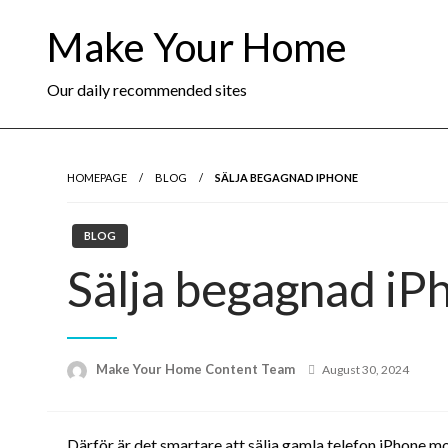
Skip
Make Your Home
to
content
Our daily recommended sites
HOMEPAGE
BLOG
SÄLJA BEGAGNAD IPHONE
BLOG
Sälja begagnad iP
Posted
Make Your Home Content Team
August 30, 2024
on
Därför är det smartare att sälja gamla telefon iPhone mob