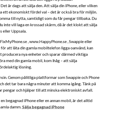
är dags att sälja den. Att sälja din iPhone, eller vilken
 ett ekonomiskt fördel val – det är också bra för miljön.
mma till nytta, samtidigt som du får pengar tillbaka. Du
inte vill laga en krossad skärm, då är det klokt att sälja
 eller Uppsala.
w.FixMyPhone.se , www.HappyPhone.se , Swappie eller
t för att låta din gamla mobiltelefon ligga oanvänd, kan
tt producera nya enheter och sparar därmed viktiga
öra med din gamla mobil, kom ihåg – att sälja
ördelaktig lösning.
onsin. Genom pålitliga plattformar som Swappie och Phone
 och det tar bara några minuter att komma igång. Tänk på
 pengar och hjälper till att minska elektroniskt avfall.
en begagnad iPhone eller en annan mobil, är det alltid
n samla damm.
Sälja begagnad iPhone