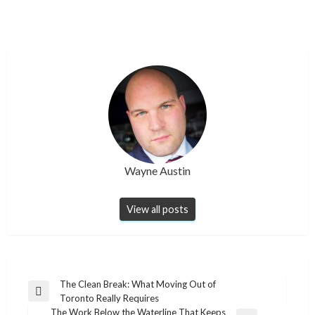
Wayne Austin
View all posts
Post
The Clean Break: What Moving Out of
Previous
Toronto Really Requires
navigation
Post
The Work Below the Waterline That Keeps