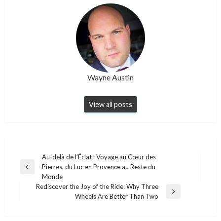
Wayne Austin
View all posts
Post
Au-delà de l’Éclat : Voyage au Cœur des
Pierres, du Luc en Provence au Reste du
navigation
Previous
Monde
Post
Rediscover the Joy of the Ride: Why Three
Next
Wheels Are Better Than Two
Post