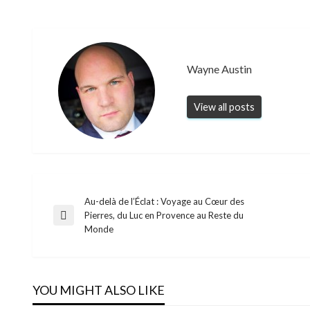
Wayne Austin
View all posts
Au-delà de l’Éclat : Voyage au Cœur des
Post
Pierres, du Luc en Provence au Reste du
Previous
Monde
Post
navigation
YOU MIGHT ALSO LIKE