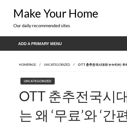
Skip
Make Your Home
to
content
Our daily recommended sites
ADD A PRIMARY MENU
HOMEPAGE
UNCATEGORIZED
OTT 춘추전국시대와 누누티비: 우리는
UNCATEGORIZED
OTT 춘추전국시대
는 왜 ‘무료’와 ‘